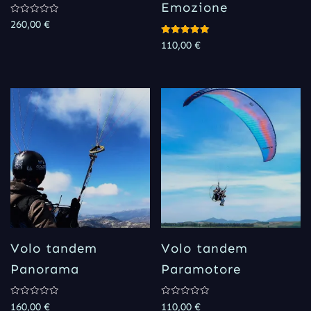
Emozione
Rated
260,00
€
0
out
Rated
110,00
€
of
5.00
5
out of 5
Volo tandem
Volo tandem
Panorama
Paramotore
Rated
Rated
160,00
€
110,00
€