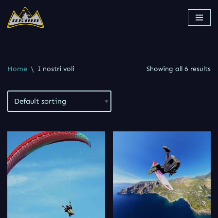
Vai
al
contenuto
Home
\
I nostri voli
Showing all 6 results