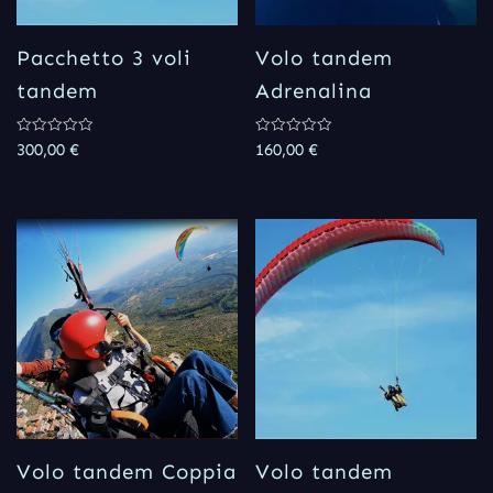
Pacchetto 3 voli
Volo tandem
tandem
Adrenalina
Rated
Rated
300,00
€
160,00
€
0
0
out
out
of
of
5
5
Volo tandem Coppia
Volo tandem